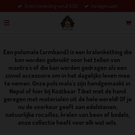
Gratis Verzending vanaf €50.
Handgemaakt.
Ga
direct
naar
de
hoofdinhoud
Een polsmala (armband) is een kralenketting die
kan worden gebruikt voor het tellen van
mantra's of die kan worden gedragen als een
zinvol accessoire om in het dagelijks leven mee
te nemen. Onze pols mala's zijn handgemaakt in
Nepal of hier bij Kostbaar Tibet met de hand
geregen met materialen uit de hele wereld! Of je
nu de voorkeur geeft aan edelstenen,
natuurlijke rocailles, kralen van been of bedels,
onze collectie heeft voor elk wat wils.