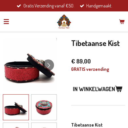
Gratis Verzending vanaf €50.
Handgemaakt.
Ga
direct
naar
de
hoofdinhoud
Tibetaanse Kist
€ 89,00
GRATIS verzending
IN WINKELWAGEN
Tibetaanse Kist