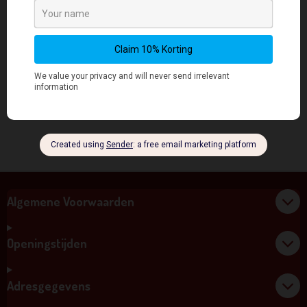
rituelen, om innerlijke rust,
inspiratie en spirituele groei te
bevorderen.
Materiaal : bronze
Height : 24 cm
gewicht: 1,62 kgs
Algemene Voorwaarden
Openingstijden
Adresgegevens