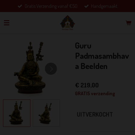
Gratis Verzending vanaf €50.
Handgemaakt.
Ga
direct
naar
de
hoofdinhoud
Guru
Padmasambhav
a Beelden
€ 219,00
GRATIS verzending
UITVERKOCHT