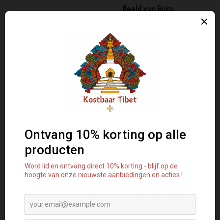
Beeld van Guru
Padmasambhava
– een
prachtig handgemaakt
spiritueel kunstwerk dat de
wijsheid, compassie en
beschermende energie van de
“Oorspronkelijke Guru” van het
Tibetaans boeddhisme
uitstraalt. Guru
Padmasambhava, ook bekend
als Guru Rinpoche, wordt
vereerd als de grote meester
die het boeddhisme naar Tibet
bracht en negatieve krachten
transformeert in spirituele
energie. Dit beeld wordt
traditioneel gebruikt als
focuspunt tijdens meditatie en