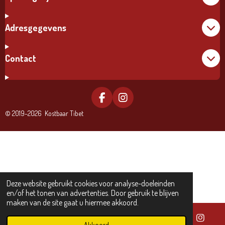
Adresgegevens
Contact
F
I
A
N
© 2019-2026 Kostbaar Tibet
C
S
E
T
B
A
O
G
O
R
K
A
M
Deze website gebruikt cookies voor analyse-doeleinden
en/of het tonen van advertenties. Door gebruik te blijven
maken van de site gaat u hiermee akkoord.
Akkoord