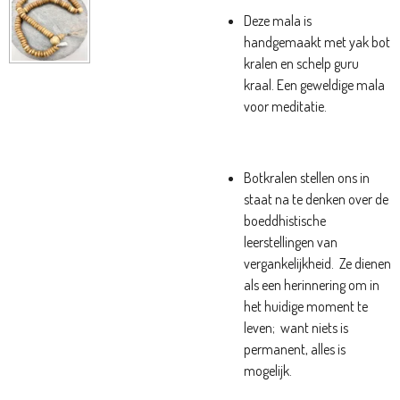
Deze mala is
handgemaakt met yak bot
kralen en schelp guru
kraal. Een geweldige mala
voor meditatie.
Botkralen stellen ons in
staat na te denken over de
boeddhistische
leerstellingen van
vergankelijkheid.
Ze dienen
als een herinnering om in
het huidige moment te
leven;
want niets is
permanent, alles is
mogelijk.