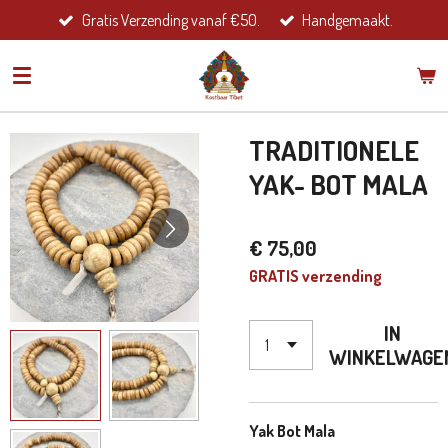
Gratis Verzending vanaf €50.
Handgemaakt.
Ga
direct
naar
de
hoofdinhoud
TRADITIONELE
YAK- BOT MALA
€ 75,00
GRATIS verzending
IN
WINKELWAGE
Yak Bot Mala