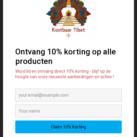
met onze handgemaakte
Tibetaanse ketting – een
symbool van wijsheid en
innerlijke rust, verpakt in
tijdloze elegantie.
✨ Perfect voor bewuste zielen
✨ Ethisch vervaardigd
✨ Unieke en krachtige
edelstenen
Edelsteen
- citrien
Materiaal
- Hoogwaardig 925
zilver