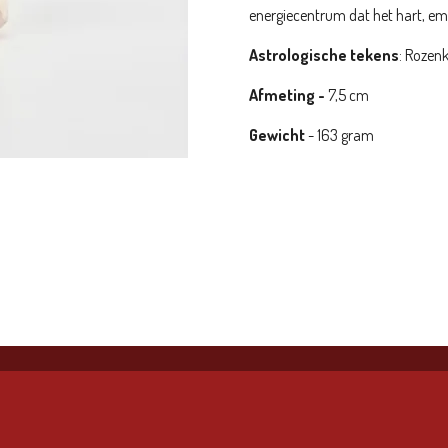
energiecentrum dat het hart, emo
Astrologische tekens
:
Rozenk
Afmeting -
7,5
cm
Gewicht
- 163 gram