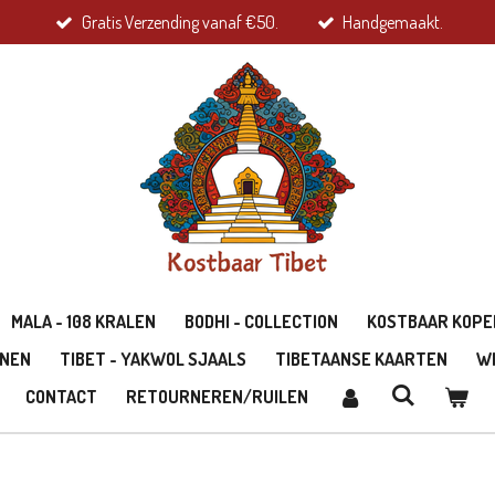
Gratis Verzending vanaf €50.
Handgemaakt.
MALA - 108 KRALEN
BODHI - COLLECTION
KOSTBAAR KOPE
ONEN
TIBET - YAKWOL SJAALS
TIBETAANSE KAARTEN
W
CONTACT
RETOURNEREN/RUILEN