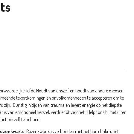
ts
rwaardelijke liefde.
Houdt van onszelf en houdt van andere mensen
vermeende tekortkomingen en onvolkomenheden te accepteren om te
d zijn.
Gunstig in tijden van trauma en levert energie op het diepste
r is van emotioneel herstel, verdriet of verdriet.
Helpt ons bij het uiten
met onszelf te hebben.
rozenkwarts
:
Rozenkwarts is verbonden met het hartchakra, het