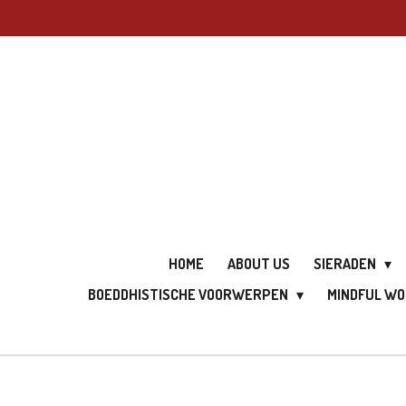
Ga
direct
naar
de
hoofdinhoud
HOME
ABOUT US
SIERADEN
BOEDDHISTISCHE VOORWERPEN
MINDFUL W