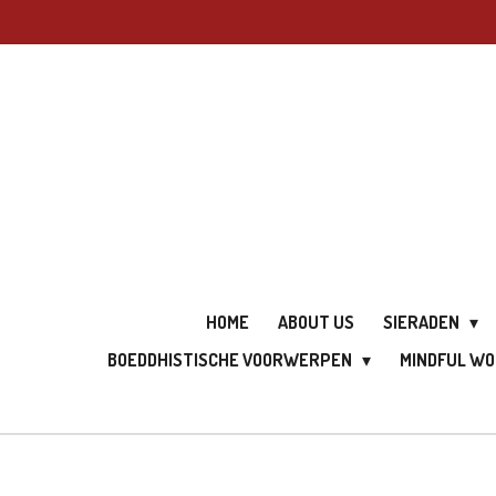
Ga
direct
naar
de
hoofdinhoud
HOME
ABOUT US
SIERADEN
BOEDDHISTISCHE VOORWERPEN
MINDFUL W