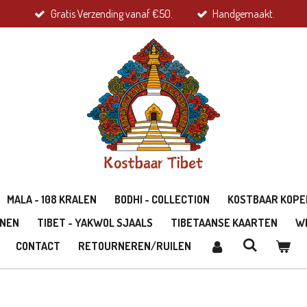
Gratis Verzending vanaf €50.
Handgemaakt.
MALA - 108 KRALEN
BODHI - COLLECTION
KOSTBAAR KOPE
ONEN
TIBET - YAKWOL SJAALS
TIBETAANSE KAARTEN
W
CONTACT
RETOURNEREN/RUILEN