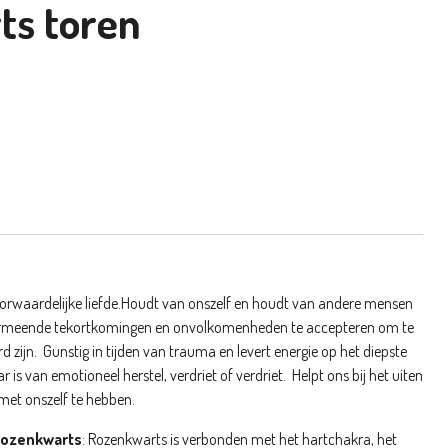
ts toren
rwaardelijke liefde.
Houdt van onszelf en houdt van andere mensen
vermeende tekortkomingen en onvolkomenheden te accepteren om te
d zijn.
Gunstig in tijden van trauma en levert energie op het diepste
r is van emotioneel herstel, verdriet of verdriet.
Helpt ons bij het uiten
met onszelf te hebben.
rozenkwarts
:
Rozenkwarts is verbonden met het hartchakra, het