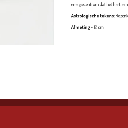
energiecentrum dat het hart, emo
Astrologische tekens
:
Rozenk
Afmeting -
12
cm