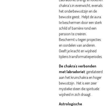
chakra's in evenwicht, evenals
het onderbewustzijn en de
bewuste geest.
Helpt de aura
te beschermen door een sterk
schild of barrière rond een
persoon te creëren.
Beschermt u tegen projecties
en oordelen van anderen.
Geeft je kracht en wijsheid
tijdens transformatieperiodes.
De chakra's verbonden
met labradoriet
: gerelateerd
aan het kruinchakra en hoger
bewustzijn.
Het is een zeer
mystieke steen die spirituele
wijsheid in zich draagt.
Astrologische