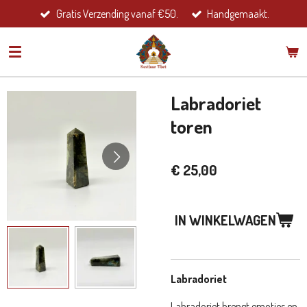
Gratis Verzending vanaf €50.
Handgemaakt.
Ga
direct
naar
de
hoofdinhoud
Labradoriet
toren
€ 25,00
IN WINKELWAGEN
Labradoriet
Labradoriet
brengt emoties en