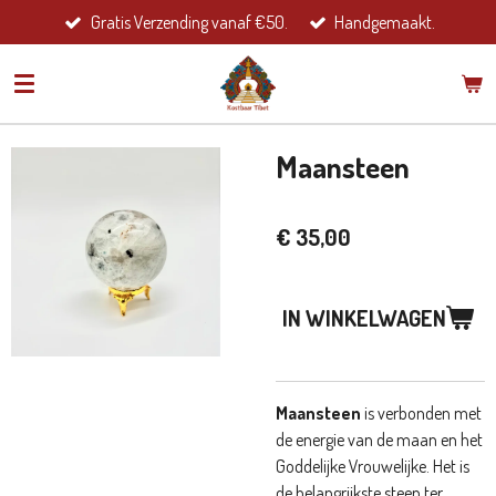
Gratis Verzending vanaf €50.
Handgemaakt.
Ga
direct
naar
de
hoofdinhoud
Maansteen
€ 35,00
IN WINKELWAGEN
Maansteen
is verbonden met
de energie van de maan en het
Goddelijke Vrouwelijke. Het is
de belangrijkste steen ter