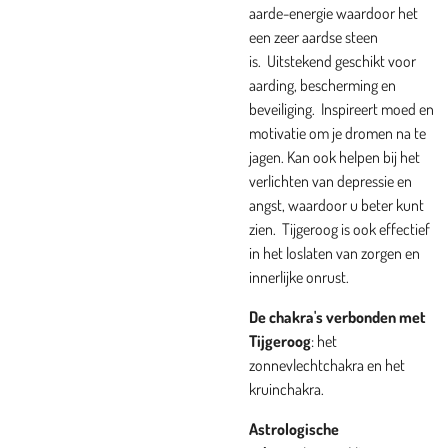
aarde-energie waardoor het
een zeer aardse steen
is.
Uitstekend geschikt voor
aarding, bescherming en
beveiliging.
Inspireert moed en
motivatie om je dromen na te
jagen.
K
an ook helpen bij het
verlichten van depressie en
angst, waardoor u beter kunt
zien.
Tijgeroog is ook effectief
in het loslaten van zorgen en
innerlijke onrust.
De chakra's verbonden met
Tijgeroog
: het
zonnevlechtchakra en het
kruinchakra.
Astrologische