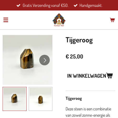
Gratis Verzending vanaf €50.
Handgemaakt.
Ga
direct
naar
de
hoofdinhoud
Tijgeroog
€ 25,00
IN WINKELWAGEN
Tijgeroog
Deze steen is een combinatie
van zowel zonne-energie als