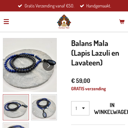
Gratis Verzending vanaf €50.
Handgemaakt.
Ga
direct
naar
de
hoofdinhoud
Balans Mala
(Lapis Lazuli en
Lavateen)
€ 59,00
GRATIS verzending
IN
WINKELWAGE