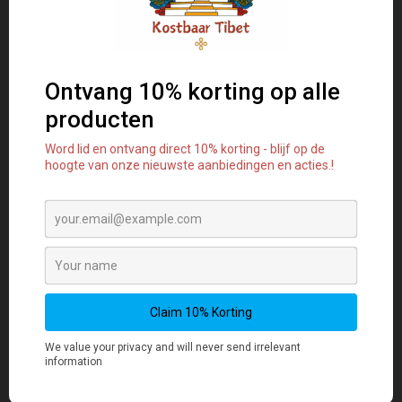
oplossingen te benaderen.
Helpt u nieuwe bezigheden aan
te pakken.
De chakra's verbonden
met rode jaspis
:
Basis
Chakra.
Het stimuleert het
stuitchakra en helpt bij de
wedergeboorte.
Astrologische tekens
:
Ram,
Stier
Shamballa armband
(Tibetaanse armband) is een
handgeknoopte armband uit
het Tibetaans boeddhisme en
staat voor onvoorwaardelijke