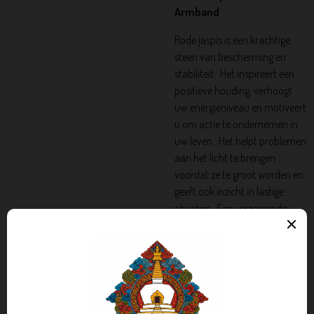
Armband
Rode jaspis is een krachtige
steen van bescherming en
stabiliteit.
Het inspireert een
positieve houding, verhoogt
uw energieniveau en motiveert
u om actie te ondernemen in
uw leven.
Het helpt problemen
aan het licht te brengen
voordat ze te groot worden en
geeft ook inzicht in lastige
situaties.
Een verzorgende
steen die angstgevoelens
verzacht, zodat u zich op
andere dingen kunt
concentreren.
Het helpt je om
met conflicten om te gaan en
problemen met creatieve