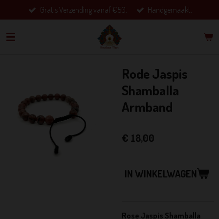
Gratis Verzending vanaf €50.
Handgemaakt.
Ga
direct
naar
de
hoofdinhoud
Rode Jaspis
Shamballa
Armband
€ 18,00
IN WINKELWAGEN
Rose Jaspis Shamballa