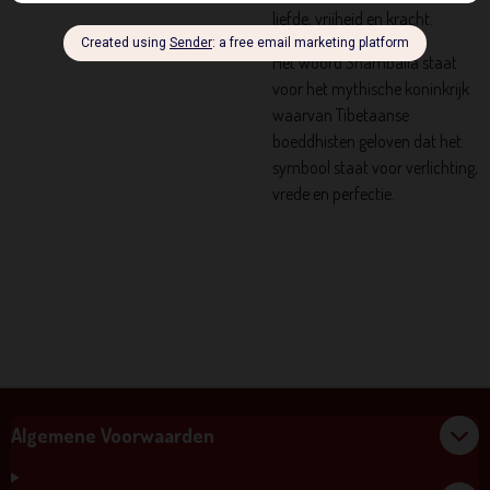
liefde, vrijheid en kracht.
Het woord Shamballa staat
voor het mythische koninkrijk
waarvan Tibetaanse
boeddhisten geloven dat het
symbool staat voor verlichting,
vrede en perfectie.
Algemene Voorwaarden