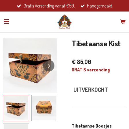
Gratis Verzending vanaf €50.
Handgemaakt.
Ga
direct
naar
de
hoofdinhoud
Tibetaanse Kist
€ 85,00
GRATIS verzending
UITVERKOCHT
Tibetaanse Doosjes