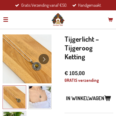
Gratis Verzending vanaf €50.
Handgemaakt.
Ga
direct
naar
de
hoofdinhoud
Tijgerlicht –
Tijgeroog
Ketting
€ 105,00
GRATIS verzending
IN WINKELWAGEN