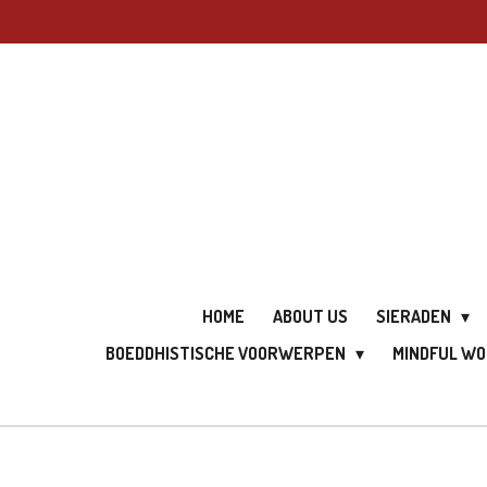
Ga
direct
naar
de
hoofdinhoud
HOME
ABOUT US
SIERADEN
BOEDDHISTISCHE VOORWERPEN
MINDFUL W