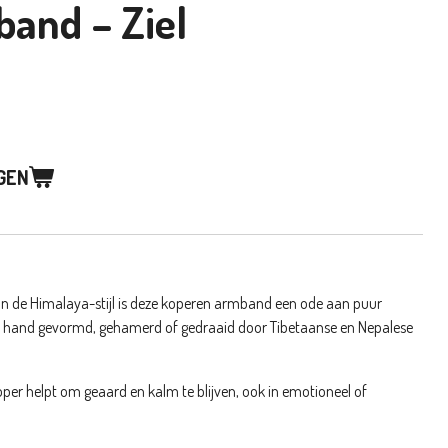
and – Ziel
GEN
an de Himalaya-stijl is deze koperen armband een ode aan puur
e hand gevormd, gehamerd of gedraaid door Tibetaanse en Nepalese
per helpt om geaard en kalm te blijven, ook in emotioneel of