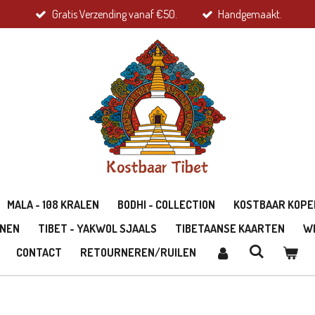
Gratis Verzending vanaf €50.
Handgemaakt.
MALA - 108 KRALEN
BODHI - COLLECTION
KOSTBAAR KOPE
ONEN
TIBET - YAKWOL SJAALS
TIBETAANSE KAARTEN
W
CONTACT
RETOURNEREN/RUILEN