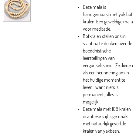
Deze mala is
handgemaakt met yak bot
kralen. Een geweldige mala
voor meditatie.
Botkralen stellen ons in
staat na te denken over de
boeddhistische
leerstellingen van
vergankelijkheid.
Ze dienen
als een herinnering om in
het huidige moment te
leven;
want niets is
permanent, alles is
mogelijk.
Deze mala met 108 kralen
in antieke stijl is gemaakt
met natuurlijk geverfde
kralen van yakbeen.