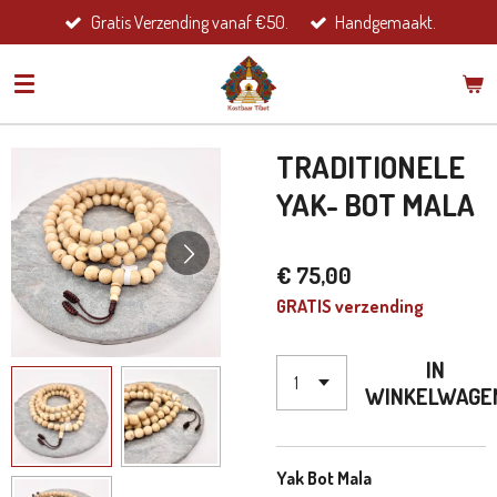
Gratis Verzending vanaf €50.
Handgemaakt.
Ga
direct
naar
de
hoofdinhoud
TRADITIONELE
YAK- BOT MALA
€ 75,00
GRATIS verzending
IN
WINKELWAGE
Yak Bot Mala