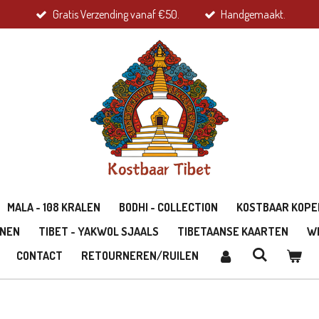
Gratis Verzending vanaf €50.
Handgemaakt.
MALA - 108 KRALEN
BODHI - COLLECTION
KOSTBAAR KOPE
ONEN
TIBET - YAKWOL SJAALS
TIBETAANSE KAARTEN
W
CONTACT
RETOURNEREN/RUILEN