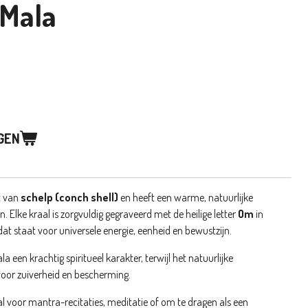
 Mala
GEN
t van
schelp (conch shell)
en heeft een warme, natuurlijke
n. Elke kraal is zorgvuldig gegraveerd met de heilige letter
Om
in
 dat staat voor universele energie, eenheid en bewustzijn.
 een krachtig spiritueel karakter, terwijl het natuurlijke
oor zuiverheid en bescherming.
al voor mantra-recitaties, meditatie of om te dragen als een