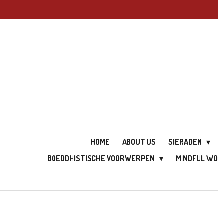
Ga
direct
naar
de
hoofdinhoud
HOME
ABOUT US
SIERADEN
BOEDDHISTISCHE VOORWERPEN
MINDFUL W