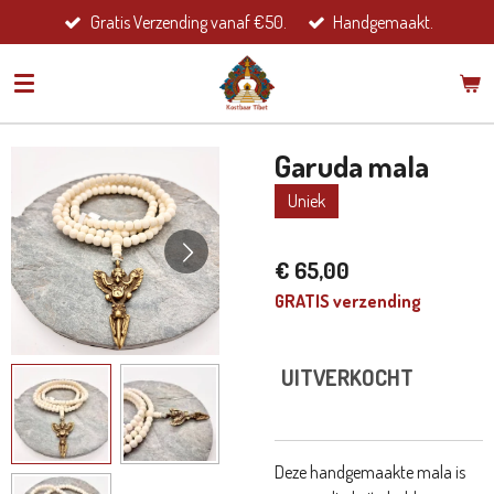
Gratis Verzending vanaf €50.
Handgemaakt.
Ga
direct
naar
de
hoofdinhoud
Garuda mala
Uniek
€ 65,00
GRATIS verzending
UITVERKOCHT
Deze handgemaakte mala is