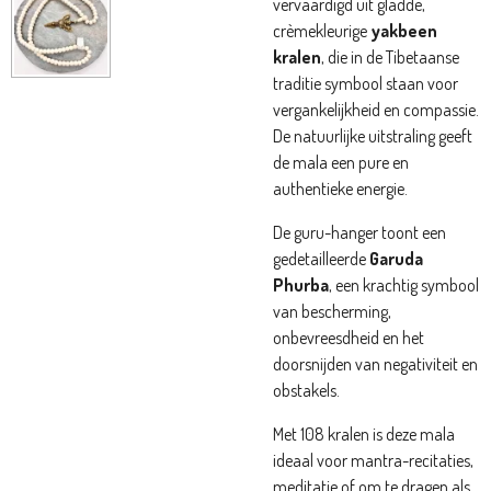
vervaardigd uit gladde,
crèmekleurige
yakbeen
kralen
, die in de Tibetaanse
traditie symbool staan voor
vergankelijkheid en compassie.
De natuurlijke uitstraling geeft
de mala een pure en
authentieke energie.
De guru-hanger toont een
gedetailleerde
Garuda
Phurba
, een krachtig symbool
van bescherming,
onbevreesdheid en het
doorsnijden van negativiteit en
obstakels.
Met 108 kralen is deze mala
ideaal voor mantra-recitaties,
meditatie of om te dragen als