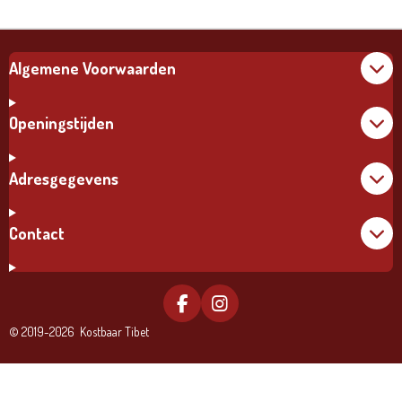
Algemene Voorwaarden
Openingstijden
Adresgegevens
Contact
F
I
A
N
© 2019-2026 Kostbaar Tibet
C
S
E
T
B
A
O
G