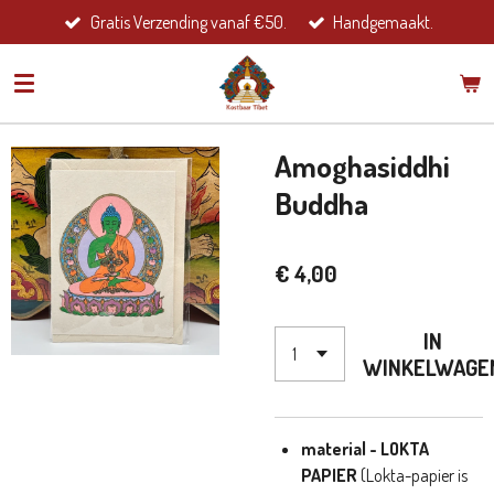
Gratis Verzending vanaf €50.
Handgemaakt.
Ga
direct
naar
de
hoofdinhoud
Amoghasiddhi
Buddha
€ 4,00
IN
WINKELWAGE
material - LOKTA
PAPIER
(Lokta-papier is