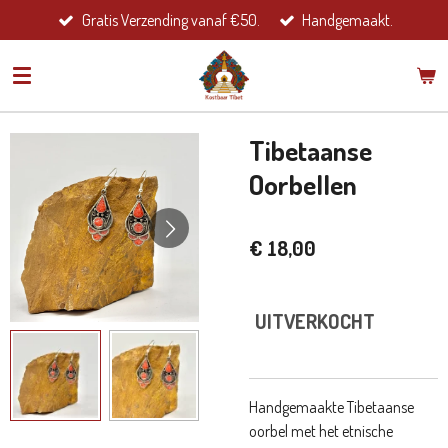
Gratis Verzending vanaf €50.
Handgemaakt.
Ga
direct
naar
de
hoofdinhoud
Tibetaanse
Oorbellen
€ 18,00
UITVERKOCHT
Handgemaakte Tibetaanse
oorbel met het etnische