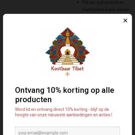
Met zijn kalmerende en
meditatieve klank werden
klankschalen vaak
gebruikt in kloosters en
huizen in de Himalaya om
het begin of einde van een
meditatieperiode aan te
duiden. Klankschalen
worden gespeeld om de
geest te helpen focussen
en een staat van pure
ontspanning te bereiken.
Er wordt aangenomen dat
wanneer een klankschaal
wordt gespeeld, de
mantra's en goede wensen
die erin gedrenkt worden
tijdens het spelen, worden
vrijgegeven in het