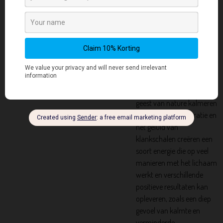
universum om vrij te
stromen.
Klankschalen zijn een
geweldige natuurlijke
manier om de harmonie in
het lichaam te herstellen.
De kalmerende
eigenschappen kunnen de
geest van nature kalmeren
en focussen. De vibratie en
het geluid van
klankschalen creëren een
soort energie die op veel
manieren met het lichaam
werkt en verschillende
positieve resultaten kan
opleveren, zoals een diep
gevoel van kalmte en
verminderde