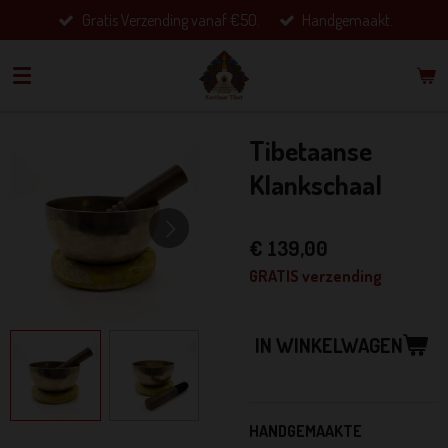
Gratis Verzending vanaf €50.
Handgemaakt.
Ga
direct
naar
de
hoofdinhoud
Tibetaanse
Klankschaal
€ 139,00
GRATIS verzending
IN WINKELWAGEN
HANDGEMAAKTE