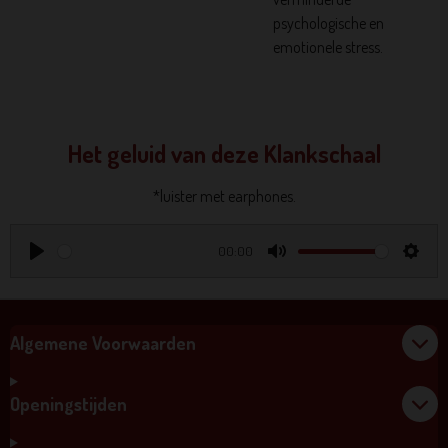
psychologische en
emotionele stress.
Het geluid van deze Klankschaal
*luister met earphones.
00:00
P
M
S
l
u
e
a
t
t
Algemene Voorwaarden
y
e
t
i
Openingstijden
n
g