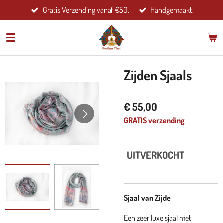
Gratis Verzending vanaf €50.
Handgemaakt.
Ga
direct
naar
de
hoofdinhoud
Zijden Sjaals
€ 55,00
GRATIS verzending
UITVERKOCHT
Sjaal van Zijde
Een zeer luxe sjaal met