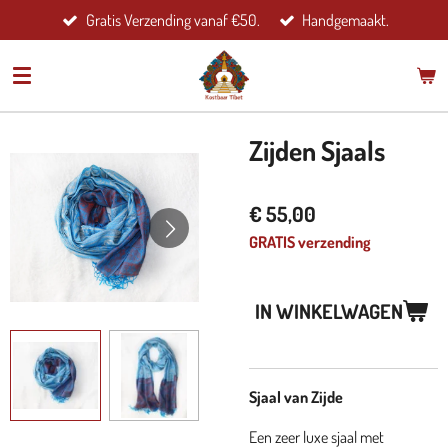
Gratis Verzending vanaf €50.
Handgemaakt.
Ga
direct
naar
de
hoofdinhoud
Zijden Sjaals
€ 55,00
GRATIS verzending
IN WINKELWAGEN
Sjaal van Zijde
Een zeer luxe sjaal met