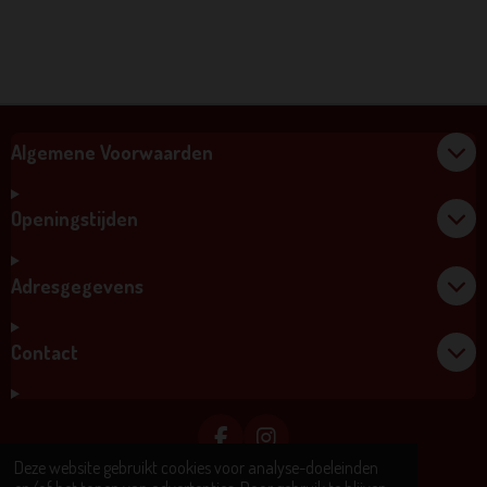
Algemene Voorwaarden
Openingstijden
Adresgegevens
Contact
F
I
A
N
Deze website gebruikt cookies voor analyse-doeleinden
© 2019-2026 Kostbaar Tibet
C
S