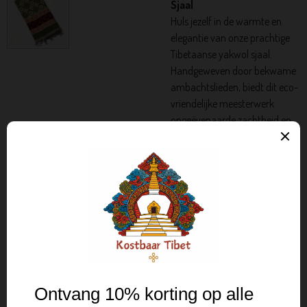
Sjaal
Huls jezelf in de warmte en
elegantie van onze prachtige
Tibetaanse yakwol sjaal.
Handgeweven door bekwame
ambachtslieden, biedt dit eco-
vriendelijke meesterwerk
ongeëvenaarde zachtheid en
duurzaamheid.
Belangrijkste kenmerken:
maat - 210cm X 100cm
Authenticiteit: Echte
Tibetaanse ambacht,
rechtstreeks afkomstig
van Tibetaanse makers.
Ongeëvenaarde Warmte:
Perfect voor koude