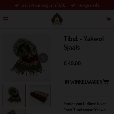
Gratis Verzending vanaf €50.
Handgemaakt.
Ga
direct
naar
de
hoofdinhoud
Tibet - Yakwol
Sjaals
€ 49,00
IN WINKELWAGEN
Geniet van tijdloze luxe:
Onze Tibetaanse Yakwol