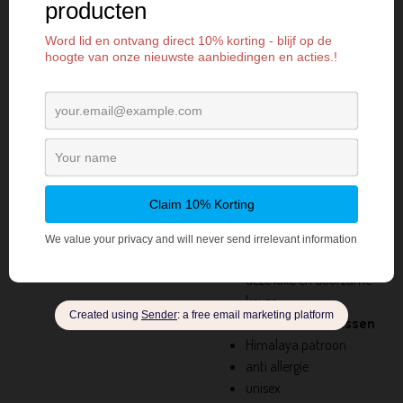
winterdagen.
Luxueuze Zachtheid:
Geniet van het zachte
gevoel van yakwol.
Ethisch en Duurzaam:
Ondersteunt traditioneel
vakmanschap en
milieubewustzijn.
Tijdloze Stijl: Een veelzijdig
accessoire voor elke
gelegenheid.
Verrijk je garderobe met
deze luxe en duurzame
keuze.
met de hand wassen
Himalaya patroon
anti allergie
unisex