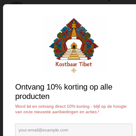
Tingsha's worden door
boeddhisten gebruikt als een
klankoffer of als een manier
om ruimte vrij te maken
voorafgaand aan meditatie.
Deze tingsha's zijn versierd met
geëtste
Om Mani Padme
Hum
en worden geleverd in
een mooi zakje.
Handgemaakt in Nepal en met
de hand geplukt vanwege hun
heldere, lange, aanhoudende
tonen. Bevestigd met leren
koord.
Tingsha's hebben een diameter
van ongeveer 7cm.