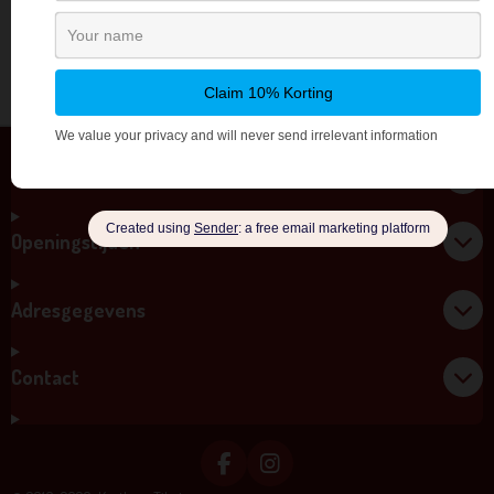
Algemene Voorwaarden
Openingstijden
Adresgegevens
Contact
F
I
A
N