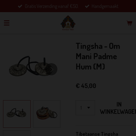
Gratis Verzending vanaf €50.
Handgemaakt.
Ga
direct
naar
de
hoofdinhoud
Tingsha - Om
Mani Padme
Hum (M)
€ 45,00
IN
WINKELWAGE
Tibetaanse Tingsha