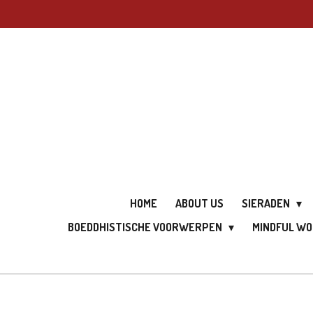
Ga
direct
naar
de
hoofdinhoud
HOME
ABOUT US
SIERADEN
BOEDDHISTISCHE VOORWERPEN
MINDFUL W