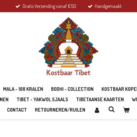
Gratis Verzending vanaf €50.
Handgemaakt.
MALA - 108 KRALEN
BODHI - COLLECTION
KOSTBAAR KOPE
ONEN
TIBET - YAKWOL SJAALS
TIBETAANSE KAARTEN
W
CONTACT
RETOURNEREN/RUILEN