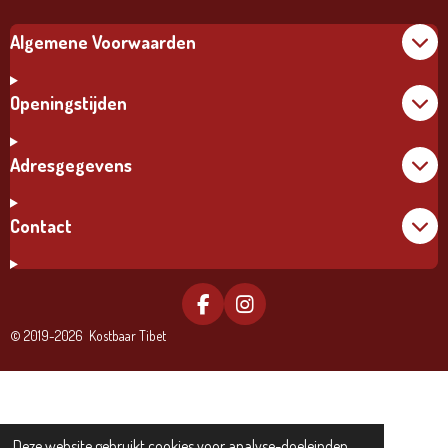
Algemene Voorwaarden
Openingstijden
Adresgegevens
Contact
F
I
A
N
© 2019-2026 Kostbaar Tibet
C
S
E
T
B
A
O
G
O
R
K
A
Deze website gebruikt cookies voor analyse-doeleinden