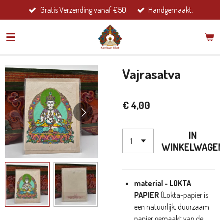
Gratis Verzending vanaf €50.
Handgemaakt.
Ga
direct
naar
de
hoofdinhoud
Vajrasatva
€ 4,00
IN
WINKELWAGE
material - LOKTA
PAPIER
(Lokta-papier is
een natuurlijk, duurzaam
papier gemaakt van de