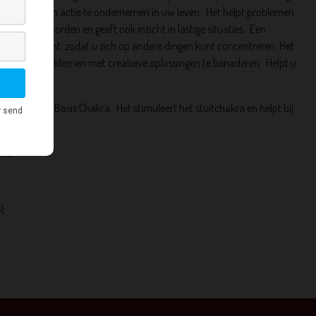
tiveert u om actie te ondernemen in uw leven.
Het helpt problemen
e te groot worden en geeft ook inzicht in lastige situaties.
Een
elens verzacht, zodat u zich op andere dingen kunt concentreren.
Het
e gaan en problemen met creatieve oplossingen te benaderen.
Helpt u
n.
ode jaspis
:
Basis Chakra.
Het stimuleert het stuitchakra en helpt bij
ier.
ot