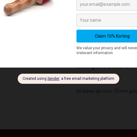
verhoogt uw energieniveau en mo
aan het licht te brengen voordat z
verzorgende steen die angstgevo
helpt je om met conflicten om t
nieuwe bezigheden aan te pakke
De chakra's verbonden met r
de wedergeboorte.
Astrologische tekens
:
Ram, St
De stenen zijn circa ~25 mm gro