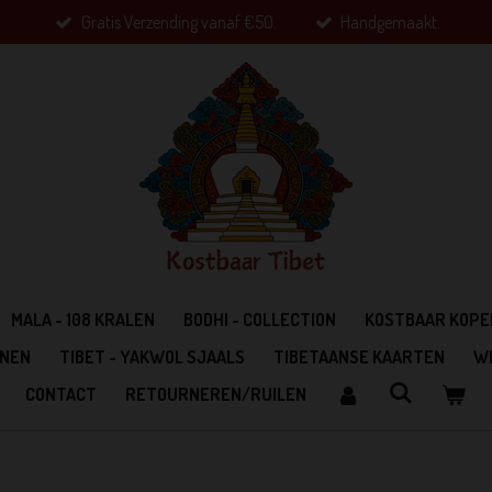
Gratis Verzending vanaf €50.
Handgemaakt.
MALA - 108 KRALEN
BODHI - COLLECTION
KOSTBAAR KOPE
ONEN
TIBET - YAKWOL SJAALS
TIBETAANSE KAARTEN
W
CONTACT
RETOURNEREN/RUILEN