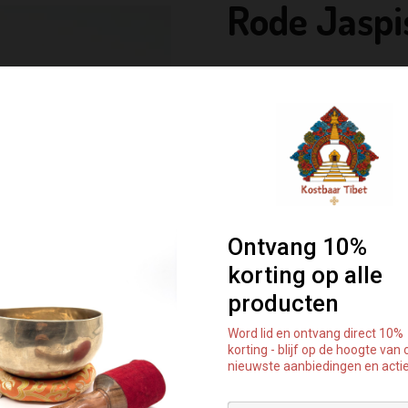
Rode Jaspi
€ 5,95
Set
IN WINKELWA
Rode Jaspis
Rode jaspis is een krachtige stee