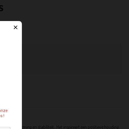
s
GEN
n van bescherming en stabiliteit.
Het inspireert een positieve houding,