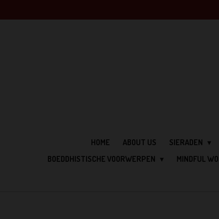
Ga
direct
naar
de
hoofdinhoud
HOME
ABOUT US
SIERADEN
BOEDDHISTISCHE VOORWERPEN
MINDFUL W