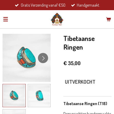
Gratis Verzending vanaf €50.
Handgemaakt.
Ga
direct
naar
de
hoofdinhoud
Tibetaanse
Ringen
€ 35,00
UITVERKOCHT
Tibetaanse Ringen (T18)
Deze prachtige handgemaakte