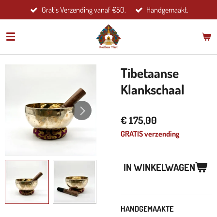
Gratis Verzending vanaf €50.
Handgemaakt.
Ga
direct
naar
de
hoofdinhoud
Tibetaanse
Klankschaal
€ 175,00
GRATIS verzending
IN WINKELWAGEN
HANDGEMAAKTE