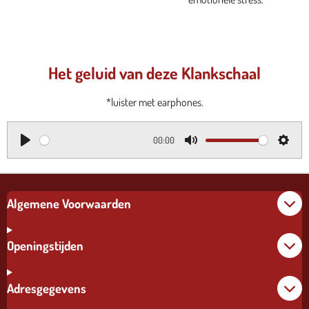
Het geluid van deze Klankschaal
*luister met earphones.
00:00
P
M
S
l
u
e
a
t
t
Algemene Voorwaarden
y
e
t
i
Openingstijden
n
g
s
Adresgegevens