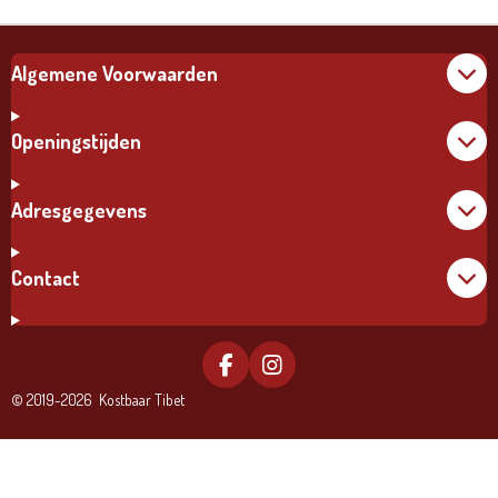
Algemene Voorwaarden
Openingstijden
Adresgegevens
Contact
F
I
A
N
© 2019-2026 Kostbaar Tibet
C
S
E
T
B
A
O
G