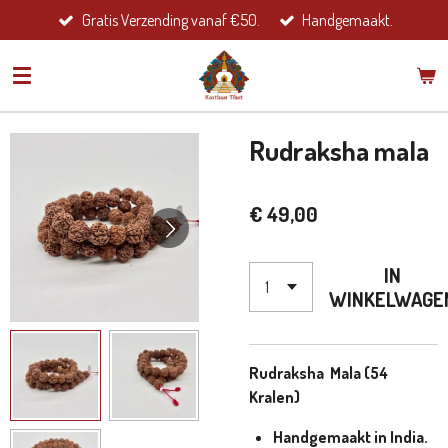
Gratis Verzending vanaf €50.
Handgemaakt.
Ga
direct
naar
de
hoofdinhoud
Rudraksha mala
€ 49,00
IN
WINKELWAGE
Rudraksha Mala (54
Kralen)
Handgemaakt in India.