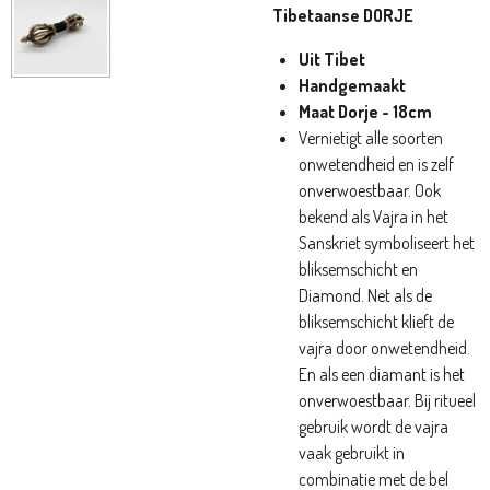
Tibetaanse
DORJE
Uit Tibet
Handgemaakt
Maat Dorje - 18cm
Vernietigt alle soorten
onwetendheid en is zelf
onverwoestbaar. Ook
bekend als Vajra in het
Sanskriet symboliseert het
bliksemschicht en
Diamond. Net als de
bliksemschicht klieft de
vajra door onwetendheid.
En als een diamant is het
onverwoestbaar. Bij ritueel
gebruik wordt de vajra
vaak gebruikt in
combinatie met de bel