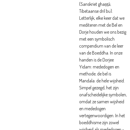
(Sanskriet ghaṇṭā;
Tibetaanse dril bu).
Letterlijk, elke keer dat we
mediteren met de Bel en
Dorje houden we ons bezig
met een symbolisch
compendium van de leer
van de Boeddha. In onze
handen is de Dorjee
Yidam: mededogen en
methode; de bel is
Mandala: de hele wijsheid.
Simpel gezegd, het zijn
onafscheidelijke symbolen,
omdat ze samen wijsheid
en mededogen
vertegenwoordigen. In het
boeddhisme zijn zowel
wijsheid als mededogen -