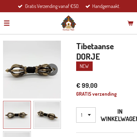
Gratis Verzending vanaf €50.
Handgemaakt.
Ga
direct
naar
de
hoofdinhoud
Tibetaanse
DORJE
NEW
€ 99,00
GRATIS verzending
IN
WINKELWAGE