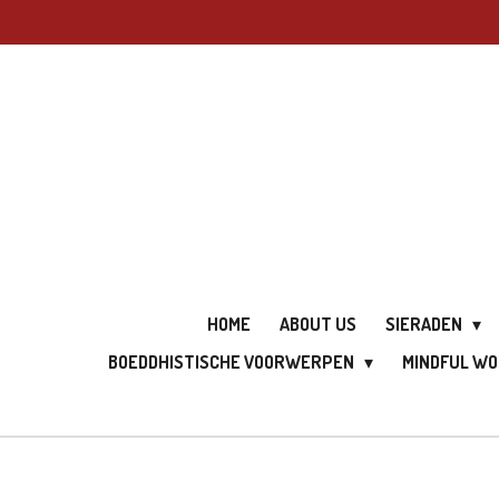
Ga
direct
naar
de
hoofdinhoud
HOME
ABOUT US
SIERADEN
BOEDDHISTISCHE VOORWERPEN
MINDFUL W