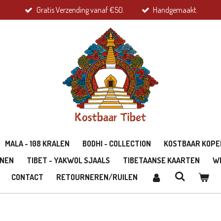
Gratis Verzending vanaf €50.
Handgemaakt.
MALA - 108 KRALEN
BODHI - COLLECTION
KOSTBAAR KOPE
ONEN
TIBET - YAKWOL SJAALS
TIBETAANSE KAARTEN
W
CONTACT
RETOURNEREN/RUILEN